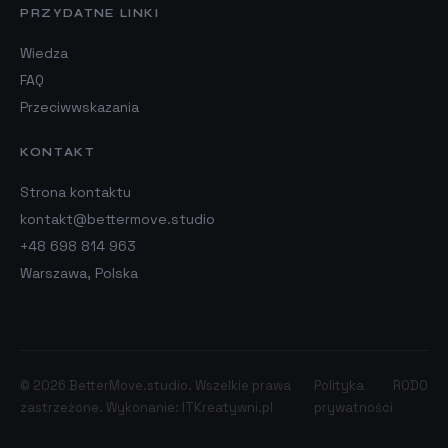
PRZYDATNE LINKI
Wiedza
FAQ
Przeciwwskazania
KONTAKT
Strona kontaktu
kontakt@bettermove.studio
+48 698 814 963
Warszawa, Polska
© 2026 BetterMove.studio.
Wszelkie prawa
Polityka
RODO
zastrzeżone. Wykonanie:
ITKreatywni.pl
prywatności