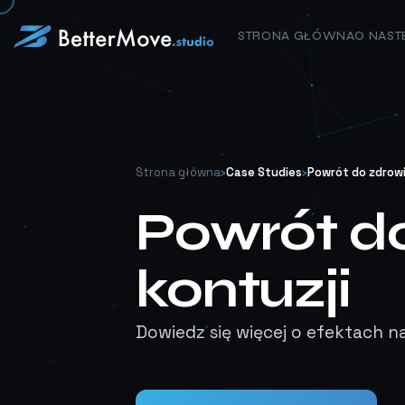
STRONA GŁÓWNA
O NAS
T
Strona główna
›
Case Studies
›
Powrót do zdrowi
Powrót d
kontuzji
Dowiedz się więcej o efektach n