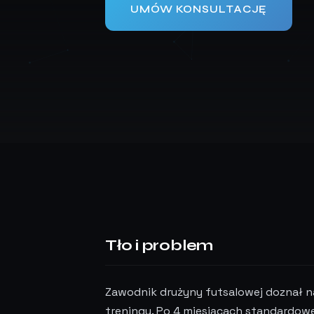
UMÓW KONSULTACJĘ
Tło i problem
Zawodnik drużyny futsalowej doznał n
treningu. Po 4 miesiącach standardowej