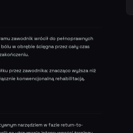
ramu zawodnik wrócił do pełnoprawnych
bólu w obrębie ścięgna przez cały czas
 zakończeniu.
łku przez zawodnika: znacząco wyższa niż
ącznie konwencjonalną rehabilitacją.
tywnym narzędziem w fazie return-to-
olił na utrzymanie intensywności treningu